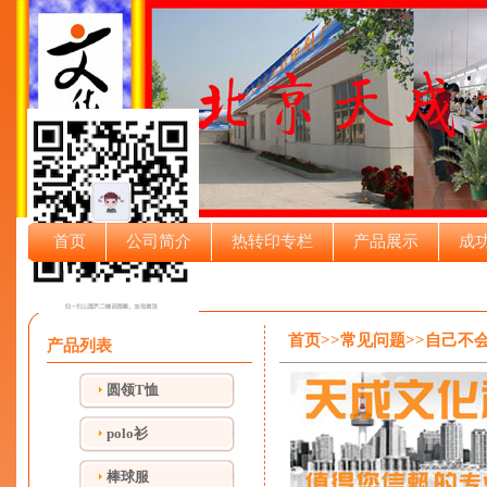
首页
公司简介
热转印专栏
产品展示
成
首页>>常见问题>>自己
产品列表
圆领T恤
polo衫
棒球服