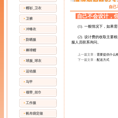
自己
帽衫_卫衣
自己不会设计，
卫裤
(1).
一般情况下，如果需
冲锋衣
(2).
设计费的收取主要根
防晒服
服人员联系询问。
棒球帽
上一篇文章：
需要提供什么
下一篇文章：
配送方式
球服_球衣
运动服
马甲
领带_丝巾
工作服
帆布袋定做